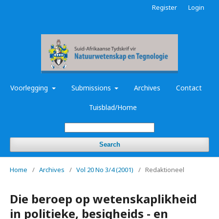
Register
Login
Voorlegging
Submissions
Archives
Contact
Tuisblad/Home
Search
Home
/
Archives
/
Vol 20 No 3/4 (2001)
/
Redaktioneel
Die beroep op wetenskaplikheid
in politieke, besigheids - en