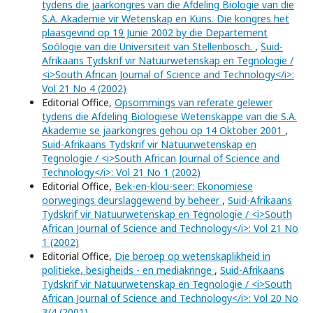
tydens die jaarkongres van die Afdeling Biologie van die
S.A. Akademie vir Wetenskap en Kuns. Die kongres het
plaasgevind op 19 Junie 2002 by die Departement
Soölogie van die Universiteit van Stellenbosch.
,
Suid-
Afrikaans Tydskrif vir Natuurwetenskap en Tegnologie /
<i>South African Journal of Science and Technology</i>:
Vol 21 No 4 (2002)
Editorial Office,
Opsommings van referate gelewer
tydens die Afdeling Biologiese Wetenskappe van die S.A.
Akademie se jaarkongres gehou op 14 Oktober 2001
,
Suid-Afrikaans Tydskrif vir Natuurwetenskap en
Tegnologie / <i>South African Journal of Science and
Technology</i>: Vol 21 No 1 (2002)
Editorial Office,
Bek-en-klou-seer: Ekonomiese
oorwegings deurslaggewend by beheer
,
Suid-Afrikaans
Tydskrif vir Natuurwetenskap en Tegnologie / <i>South
African Journal of Science and Technology</i>: Vol 21 No
1 (2002)
Editorial Office,
Die beroep op wetenskaplikheid in
politieke, besigheids - en mediakringe
,
Suid-Afrikaans
Tydskrif vir Natuurwetenskap en Tegnologie / <i>South
African Journal of Science and Technology</i>: Vol 20 No
3/4 (2001)