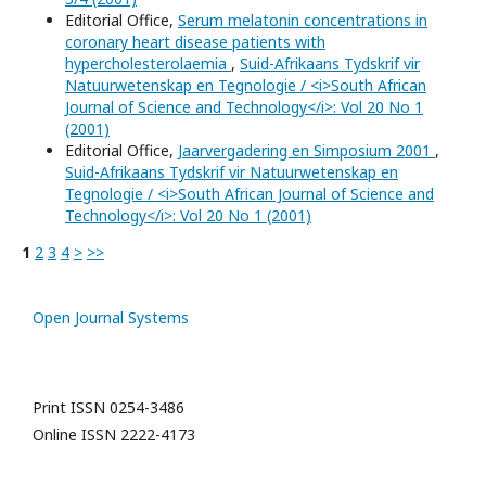
Editorial Office,
Serum melatonin concentrations in
coronary heart disease patients with
hypercholesterolaemia
,
Suid-Afrikaans Tydskrif vir
Natuurwetenskap en Tegnologie / <i>South African
Journal of Science and Technology</i>: Vol 20 No 1
(2001)
Editorial Office,
Jaarvergadering en Simposium 2001
,
Suid-Afrikaans Tydskrif vir Natuurwetenskap en
Tegnologie / <i>South African Journal of Science and
Technology</i>: Vol 20 No 1 (2001)
1
2
3
4
>
>>
Open Journal Systems
Print ISSN 0254-3486
Online ISSN 2222-4173