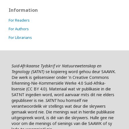
Information
For Readers
For Authors
For Librarians
Suid-Afrikaanse Tydskrif vir Natuurewetenskap en
Tegnology (SATNT)
se k
opiereg word gehou deur SAAWK.
Die werk is gelisensieer onder 'n Creative Commons
Erkenning-Nie-Kommersiële Werke 4.0 Suid-Afrika-
lisensie (CC BY 4.0). Materiaal wat vir publikasie in die
SATNT ingedien word, word aanvaar mits dit nie elders
gepubliseer is nie.
SATNT
hou homself nie
verantwoordelik vir stellings wat deur die skrywers
gemaak word nie. Die menings wat in hierdie publikasie
uitgespreek word, is dié van die skrywers. Hulle gee nie
voor om die menings of sienings van die SAAWK of sy