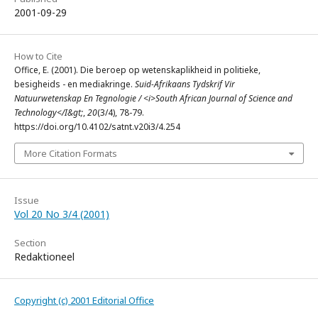
2001-09-29
How to Cite
Office, E. (2001). Die beroep op wetenskaplikheid in politieke,
besigheids - en mediakringe.
Suid-Afrikaans Tydskrif Vir
Natuurwetenskap En Tegnologie / <i>South African Journal of Science and
Technology</I&gt;
,
20
(3/4), 78-79.
https://doi.org/10.4102/satnt.v20i3/4.254
More Citation Formats
Issue
Vol 20 No 3/4 (2001)
Section
Redaktioneel
Copyright (c) 2001 Editorial Office