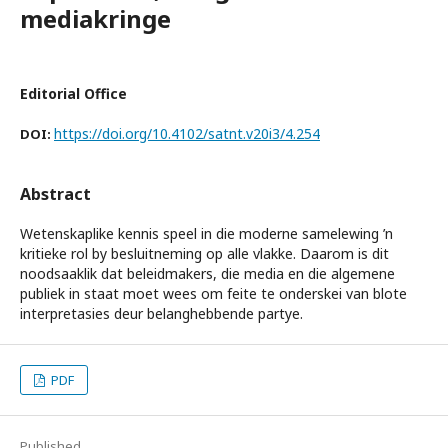
mediakringe
Editorial Office
https://doi.org/10.4102/satnt.v20i3/4.254
DOI:
Abstract
Wetenskaplike kennis speel in die moderne samelewing ’n
kritieke rol by besluitneming op alle vlakke. Daarom is dit
noodsaaklik dat beleidmakers, die media en die algemene
publiek in staat moet wees om feite te onderskei van blote
interpretasies deur belanghebbende partye.
PDF
Published