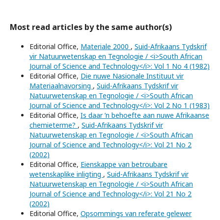
Most read articles by the same author(s)
Editorial Office,
Materiale 2000
,
Suid-Afrikaans Tydskrif
vir Natuurwetenskap en Tegnologie / <i>South African
Journal of Science and Technology</i>: Vol 1 No 4 (1982)
Editorial Office,
Die nuwe Nasionale Instituut vir
Materiaalnavorsing
,
Suid-Afrikaans Tydskrif vir
Natuurwetenskap en Tegnologie / <i>South African
Journal of Science and Technology</i>: Vol 2 No 1 (1983)
Editorial Office,
Is daar ’n behoefte aan nuwe Afrikaanse
chemieterme?
,
Suid-Afrikaans Tydskrif vir
Natuurwetenskap en Tegnologie / <i>South African
Journal of Science and Technology</i>: Vol 21 No 2
(2002)
Editorial Office,
Eienskappe van betroubare
wetenskaplike inligting
,
Suid-Afrikaans Tydskrif vir
Natuurwetenskap en Tegnologie / <i>South African
Journal of Science and Technology</i>: Vol 21 No 2
(2002)
Editorial Office,
Opsommings van referate gelewer