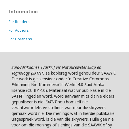
Information
For Readers
For Authors
For Librarians
Suid-Afrikaanse Tydskrif vir Natuurewetenskap en
Tegnology (SATNT)
se k
opiereg word gehou deur SAAWK.
Die werk is gelisensieer onder 'n Creative Commons
Erkenning-Nie-Kommersiële Werke 4.0 Suid-Afrika-
lisensie (CC BY 4.0). Materiaal wat vir publikasie in die
SATNT ingedien word, word aanvaar mits dit nie elders
gepubliseer is nie.
SATNT
hou homself nie
verantwoordelik vir stellings wat deur die skrywers
gemaak word nie. Die menings wat in hierdie publikasie
uitgespreek word, is dié van die skrywers. Hulle gee nie
voor om die menings of sienings van die SAAWK of sy