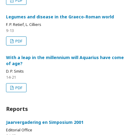
PDF
Legumes and disease in the Graeco-Roman world
F. P. Retief, L. Cilliers
9-13
PDF
With a leap in the millennium will Aquarius have come
of age?
D. P. Smits
14-21
PDF
Reports
Jaarvergadering en Simposium 2001
Editorial Office