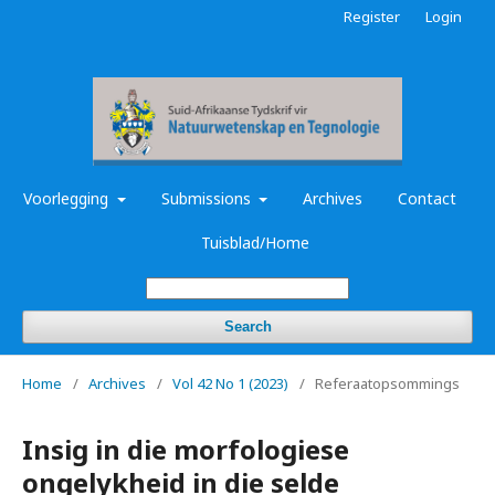
Register
Login
Voorlegging
Submissions
Archives
Contact
Tuisblad/Home
Search
Home
/
Archives
/
Vol 42 No 1 (2023)
/
Referaatopsommings
Insig in die morfologiese
ongelykheid in die selde