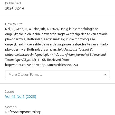
Published
2024-02-14
How to Cite
Nel, R., Gess, R., & Trinajstic, K. (2024). Insig in die morfologiese
ongelykheid in die selde bewaarde sagteweefselgedeelte van antiark-
plakodermvis, Bothriolepis africanaInsig in die morfologiese
ongelykheid in die selde bewaarde sagteweefselgedeelte van antiark-
plakodermvis, Bothriolepis african.
Suid-Afrikaans Tydskrif Vir
Natuurwetenskap En Tegnologie / <i>South African Journal of Science and
Technology</I&gt;
,
42
(1), 108. Retrieved from
http://satnt.co.za/index.php/satnt/article/view/994
More Citation Formats
Issue
Vol 42 No 1 (2023)
Section
Referaatopsommings