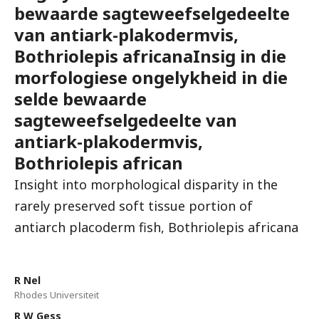
bewaarde sagteweefselgedeelte
van antiark-plakodermvis,
Bothriolepis africanaInsig in die
morfologiese ongelykheid in die
selde bewaarde
sagteweefselgedeelte van
antiark-plakodermvis,
Bothriolepis african
Insight into morphological disparity in the
rarely preserved soft tissue portion of
antiarch placoderm fish, Bothriolepis africana
R Nel
Rhodes Universiteit
R W Gess